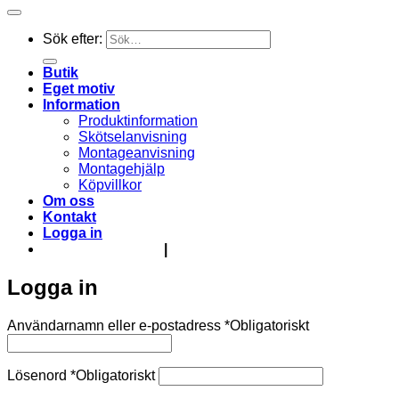
Sök efter:
Butik
Eget motiv
Information
Produktinformation
Skötselanvisning
Montageanvisning
Montagehjälp
Köpvillkor
Om oss
Kontakt
Logga in
info@absoflex.se
|
0500-49 13 55
Logga in
Användarnamn eller e-postadress
*
Obligatoriskt
Lösenord
*
Obligatoriskt