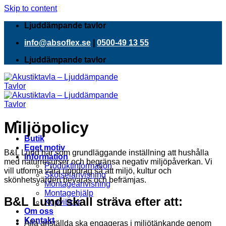
Skip to content
Ljuddämpande tavlor
info@absoflex.se
|
0500-49 13 55
Ljuddämpande tavlor
Miljöpolicy
Butik
Eget motiv
B&L Lund har som grundläggande inställning att hushålla
Information
med naturresurser och begränsa negativ miljöpåverkan. Vi
Produktinformation
vill utforma våra uppdrag så att miljö, kultur och
Skötselanvisning
skönhetsvärden bevaras och befrämjas.
Montageanvisning
Montagehjälp
B&L Lund skall sträva efter att:
Köpvillkor
Om oss
Kontakt
Alla anställda ska engageras i miljötänkande genom