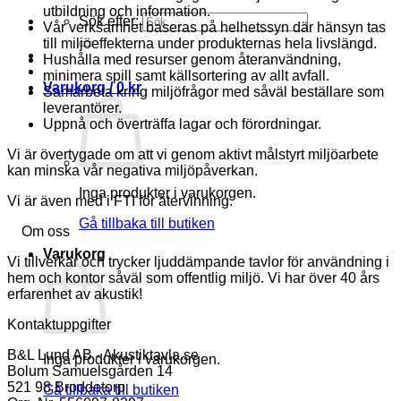
utbildning och information.
Sök efter:
Vår verksamhet baseras på helhetssyn där hänsyn tas
till miljöeffekterna under produkternas hela livslängd.
Hushålla med resurser genom återanvändning,
minimera spill samt källsortering av allt avfall.
Varukorg /
0
kr
Samarbeta kring miljöfrågor med såväl beställare som
leverantörer.
Uppnå och överträffa lagar och förordningar.
Vi är övertygade om att vi genom aktivt målstyrt miljöarbete
kan minska vår negativa miljöpåverkan.
Inga produkter i varukorgen.
Vi är även med i FTI för återvinning.
Gå tillbaka till butiken
Om oss
Varukorg
Vi tillverkar och trycker ljuddämpande tavlor för användning i
hem och kontor såväl som offentlig miljö. Vi har över 40 års
erfarenhet av akustik!
Kontaktuppgifter
B&L Lund AB - Akustiktavla.se
Inga produkter i varukorgen.
Bolum Samuelsgården 14
521 98 Broddetorp
Gå tillbaka till butiken