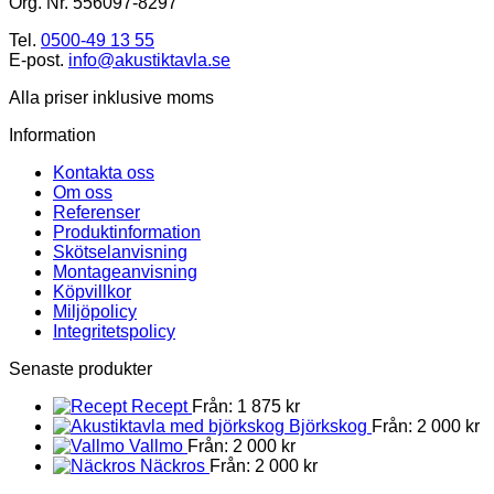
Org. Nr. 556097-8297
Tel.
0500-49 13 55
E-post.
info@akustiktavla.se
Alla priser inklusive moms
Information
Kontakta oss
Om oss
Referenser
Produktinformation
Skötselanvisning
Montageanvisning
Köpvillkor
Miljöpolicy
Integritetspolicy
Senaste produkter
Recept
Från:
1 875
kr
Björkskog
Från:
2 000
kr
Vallmo
Från:
2 000
kr
Näckros
Från:
2 000
kr