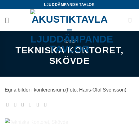
Skip
LJUDDÄMPANDE TAVLOR
to
content
Kontor
TEKNISKA KONTORET,
SKÖVDE
Egna bilder i konferensrum.(Foto: Hans-Olof Svensson)