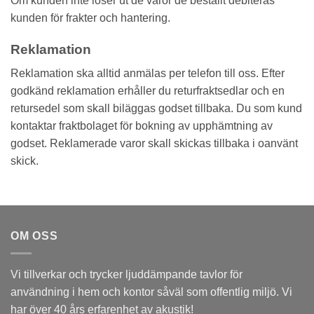
Om kunden inte löser ut de varor de beställt debiteras
kunden för frakter och hantering.
Reklamation
Reklamation ska alltid anmälas per telefon till oss. Efter
godkänd reklamation erhåller du returfraktsedlar och en
retursedel som skall biläggas godset tillbaka. Du som kund
kontaktar fraktbolaget för bokning av upphämtning av
godset. Reklamerade varor skall skickas tillbaka i oanvänt
skick.
OM OSS
Vi tillverkar och trycker ljuddämpande tavlor för
användning i hem och kontor såväl som offentlig miljö. Vi
har över 40 års erfarenhet av akustik!