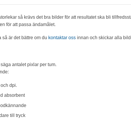
torlekar så krävs det bra bilder för att resultatet ska bli tillfredss
ilden för att passa ändamålet.
kta så är det bättre om du
kontaktar oss
innan och skickar alla bilde
ll säga antalet pixlar per tum.
ande:
r och dpi.
ald absorbent
r godkännande
re till tryck