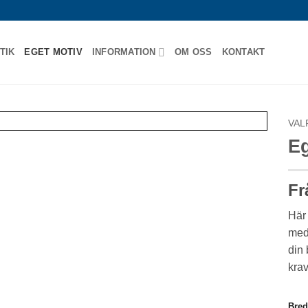
TIK
EGET MOTIV
INFORMATION
OM OSS
KONTAKT
VAL
Eg
Fr
Här 
med 
din 
krav
Bre