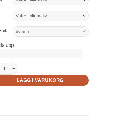
klek
da upp
t motiv mängd
LÄGG I VARUKORG