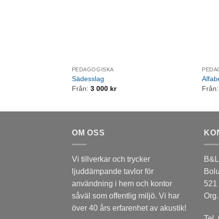
PEDAGOGISKA
PEDA
Sädesslag
Alfab
Från:
3 000
kr
Från
OM OSS
KO
Vi tillverkar och trycker
B&L 
ljuddämpande tavlor för
Bol
användning i hem och kontor
521
såväl som offentlig miljö. Vi har
Org.
över 40 års erfarenhet av akustik!
Tel.