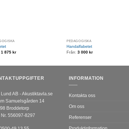
GOGISKA
PEDAGOGISKA
etet
Handalfabetet
:
1 875
kr
Från:
3 000
kr
NTAKTUPPGIFTER
INFORMATION
Lund AB - Akustiktavla.se
Kontakta oss
um Samuelsgården 14
Om oss
 98 Broddetorp
 Nr. 556097-8297
Referenser
Produktinformation
0500-49 13 55