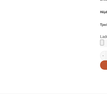
Höjd
Tjoc
Lad
Ege