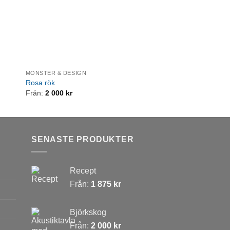
MÖNSTER & DESIGN
STAD & NATUR
Rosa rök
Björnbär
Från:
2 000
kr
Från:
2 000
kr
SENASTE PRODUKTER
Recept
Från:
1 875
kr
Björkskog
Från:
2 000
kr