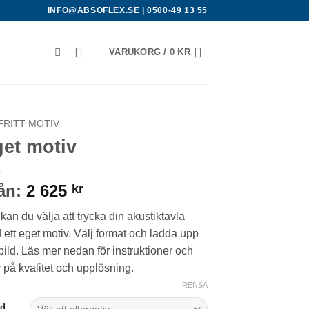
INFO@ABSOFLEX.SE
|
0500-49 13 55
VARUKORG /
0
KR
FRITT MOTIV
et motiv
ån:
2 625
kr
kan du välja att trycka din akustiktavla
ett eget motiv. Välj format och ladda upp
bild. Läs mer nedan för instruktioner och
 på kvalitet och upplösning.
RENSA
dd