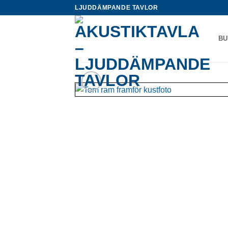
Skip
LJUDDÄMPANDE TAVLOR
to
content
BU