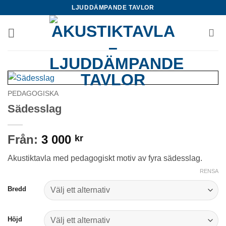
Skip
LJUDDÄMPANDE TAVLOR
to
content
PEDAGOGISKA
Sädesslag
Från:
3 000
kr
Akustiktavla med pedagogiskt motiv av fyra sädesslag.
RENSA
Bredd
Höjd