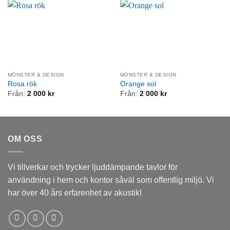
MÖNSTER & DESIGN
MÖNSTER & DESIGN
Rosa rök
Orange sol
Från:
2 000
kr
Från:
2 000
kr
OM OSS
Vi tillverkar och trycker ljuddämpande tavlor för
användning i hem och kontor såväl som offentlig miljö. Vi
har över 40 års erfarenhet av akustik!