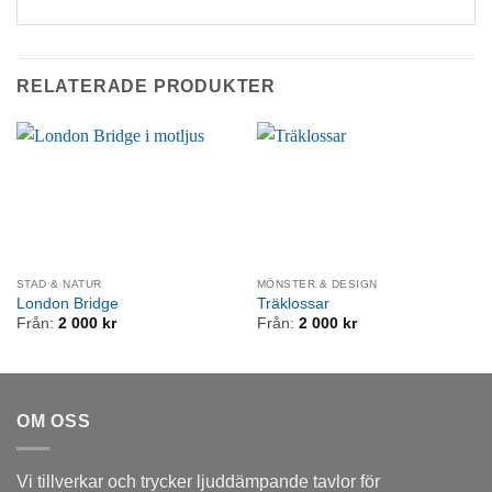
RELATERADE PRODUKTER
STAD & NATUR
MÖNSTER & DESIGN
London Bridge
Träklossar
Från:
2 000
kr
Från:
2 000
kr
OM OSS
Vi tillverkar och trycker ljuddämpande tavlor för