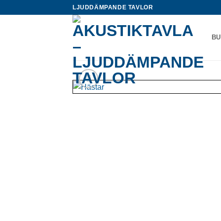
Skip
LJUDDÄMPANDE TAVLOR
to
content
BU