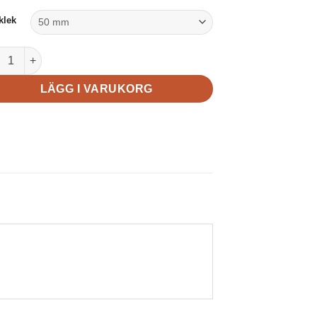
klek
tar mängd
LÄGG I VARUKORG