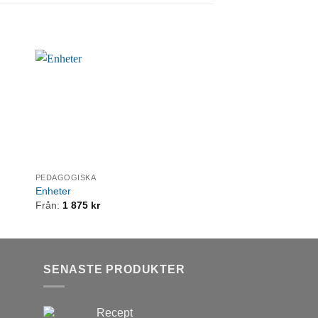
PEDAGOGISKA
PEDAGOGISKA
Enheter
Alfabetet
Från:
1 875
kr
Från:
1 875
kr
SENASTE PRODUKTER
Recept