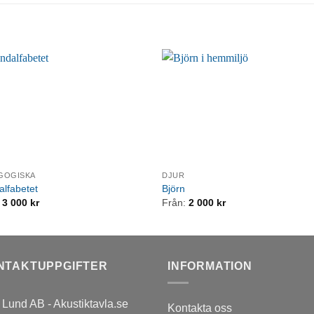
GOGISKA
DJUR
lfabetet
Björn
:
3 000
kr
Från:
2 000
kr
NTAKTUPPGIFTER
INFORMATION
Lund AB - Akustiktavla.se
Kontakta oss