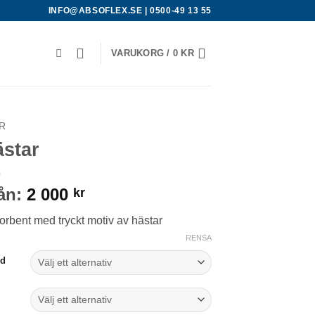
INFO@ABSOFLEX.SE
|
0500-49 13 55
VARUKORG /
0
KR
R
star
ån:
2 000
kr
rbent med tryckt motiv av hästar
RENSA
dd