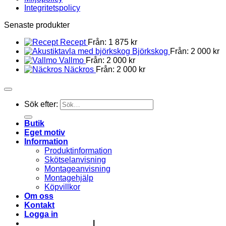
Integritetspolicy
Senaste produkter
Recept
Från:
1 875
kr
Björkskog
Från:
2 000
kr
Vallmo
Från:
2 000
kr
Näckros
Från:
2 000
kr
Sök efter:
Butik
Eget motiv
Information
Produktinformation
Skötselanvisning
Montageanvisning
Montagehjälp
Köpvillkor
Om oss
Kontakt
Logga in
info@absoflex.se
|
0500-49 13 55