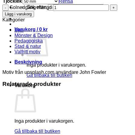
Tjocklek
Rensa
Sök efter:
Solnedgång mängd
Lägg i varukorg
Kategorier
Varukorg /
0
kr
Djur
Mönster & Design
Pedagogiska
Stad & natur
Valfritt motiv
Beskrivning
Inga produkter i varukorgen.
Motiv från unsplash.com användare John Fowler
Gå tillbaka till butiken
Relaterade produkter
Varukorg
Inga produkter i varukorgen.
Gå tillbaka till butiken