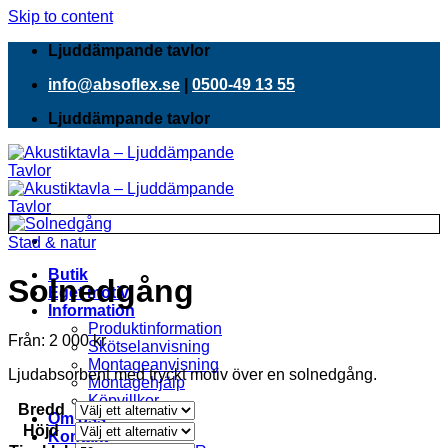
Skip to content
Ljuddämpande tavlor
info@absoflex.se
|
0500-49 13 55
Ljuddämpande tavlor
Stad & natur
Butik
Solnedgång
Eget motiv
Information
Produktinformation
Från:
2 000
kr
Skötselanvisning
Montageanvisning
Ljudabsorbent med tryckt motiv över en solnedgång.
Montagehjälp
Köpvillkor
Bredd
Om oss
Höjd
Kontakt