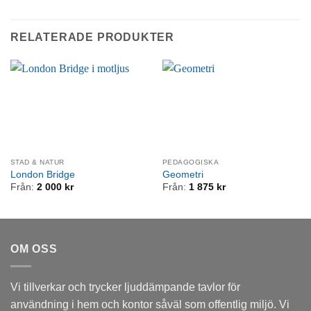
RELATERADE PRODUKTER
STAD & NATUR
PEDAGOGISKA
London Bridge
Geometri
Från:
2 000
kr
Från:
1 875
kr
OM OSS
Vi tillverkar och trycker ljuddämpande tavlor för
användning i hem och kontor såväl som offentlig miljö. Vi