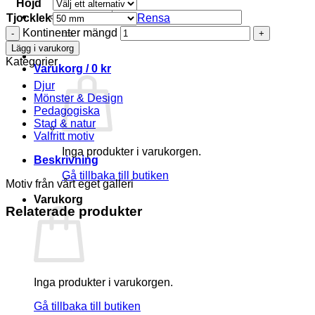
Höjd
Sök efter:
Tjocklek
Rensa
Kontinenter mängd
Lägg i varukorg
Kategorier
Varukorg /
0
kr
Djur
Mönster & Design
Pedagogiska
Stad & natur
Valfritt motiv
Inga produkter i varukorgen.
Beskrivning
Gå tillbaka till butiken
Motiv från vårt eget galleri
Varukorg
Relaterade produkter
Inga produkter i varukorgen.
Gå tillbaka till butiken