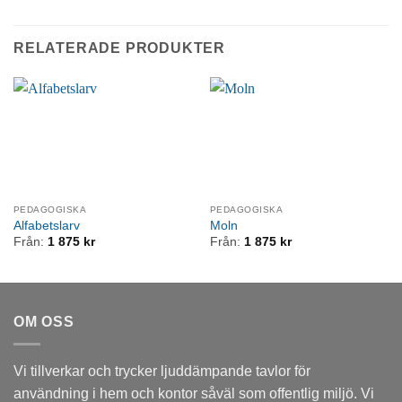
RELATERADE PRODUKTER
PEDAGOGISKA
PEDAGOGISKA
Alfabetslarv
Moln
Från:
1 875
kr
Från:
1 875
kr
OM OSS
Vi tillverkar och trycker ljuddämpande tavlor för
användning i hem och kontor såväl som offentlig miljö. Vi