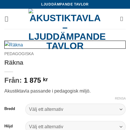
Skip
LJUDDÄMPANDE TAVLOR
to
content
PEDAGOGISKA
Räkna
Från:
1 875
kr
Akustiktavla passande i pedagogisk miljö.
RENSA
Bredd
Höjd