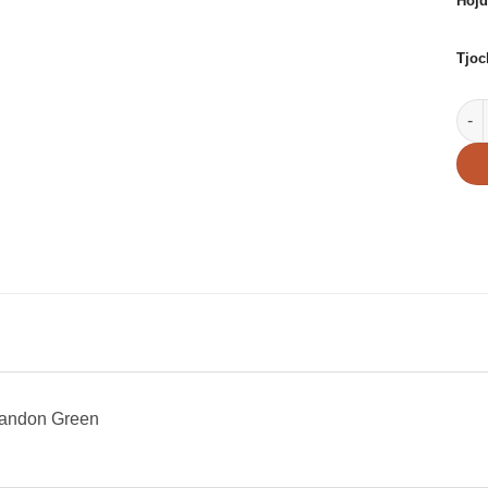
Höjd
Tjoc
Trä
randon Green